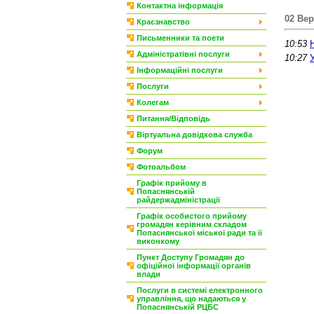
Контактна інформація
02 Вер
Краєзнавство
Письменники та поети
10:53
Адміністратівні послуги
10:27
Інформаційні послуги
Послуги
Колегам
Питання/Відповідь
Віртуальна довідкова служба
Форум
Фотоальбом
Графік прийому в
Попаснянській
райдержадміністрації
Графік особистого прийому
громадян керівним складом
Попаснянської міської ради та її
виконкому
Пункт Доступу Громадян до
офіційної інформації органів
влади
Послуги в системі електронного
управління, що надаються у
Попаснянській РЦБС