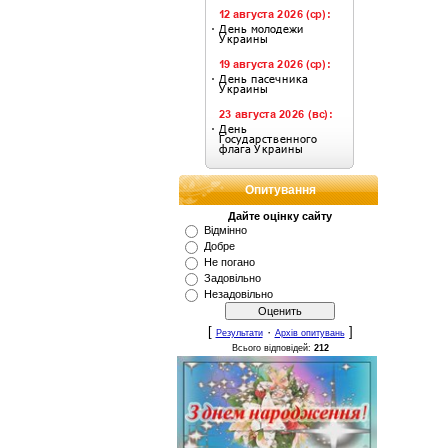
Опитування
Дайте оцінку сайту
Відмінно
Добре
Не погано
Задовільно
Незадовільно
[
·
]
Результати
Архів опитувань
Всього відповідей:
212