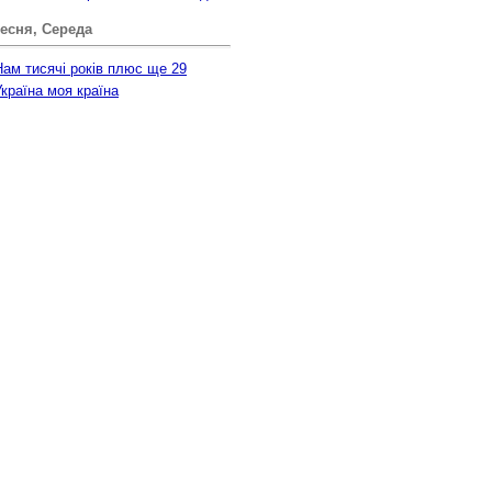
есня, Середа
Нам тисячі років плюс ще 29
Україна моя країна