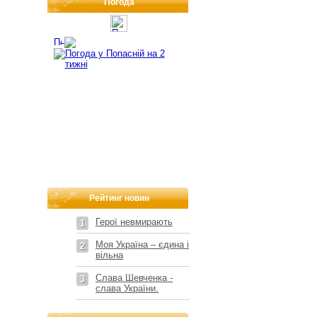
Погода
Рейтинг новин
Герої невмирають
1
Моя Україна – єдина і
2
вільна
Слава Шевченка -
3
слава України.