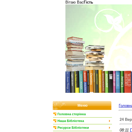
Вітаю Вас
Гість
Меню
Головн
Головна сторінка
24 Вер
Наша Бібліотека
Ресурси Бібліотеки
08:11
П