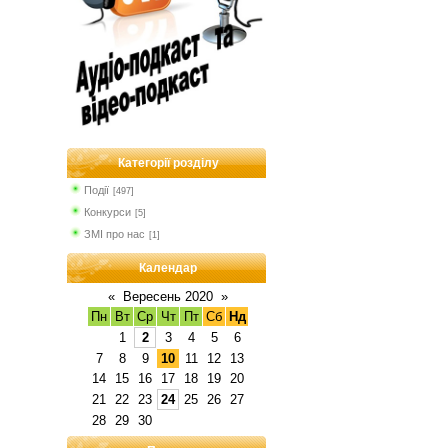
Категорії розділу
Події
[497]
Конкурси
[5]
ЗМІ про нас
[1]
Календар
«
Вересень 2020
»
Пн
Вт
Ср
Чт
Пт
Сб
Нд
1
2
3
4
5
6
7
8
9
10
11
12
13
14
15
16
17
18
19
20
21
22
23
24
25
26
27
28
29
30