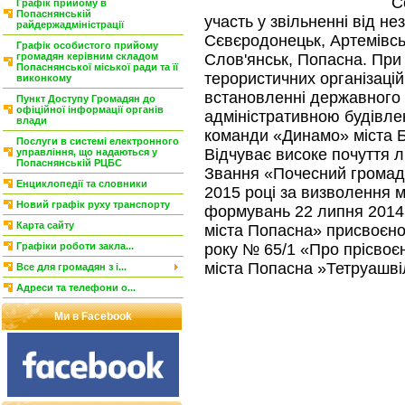
С
Графік прийому в
Попаснянській
участь у звільненні від н
райдержадміністрації
Сєвєродонецьк, Артемівсь
Графік особистого прийому
Слов'янськ, Попасна. При 
громадян керівним складом
Попаснянської міської ради та її
терористичних організацій
виконкому
встановленні державного 
Пункт Доступу Громадян до
офіційної інформації органів
адміністративною будівле
влади
команди «Динамо» міста Б
Послуги в системі електронного
Відчуває високе почуття 
управління, що надаються у
Попаснянській РЦБС
Звання «Почесний громад
Енциклопедії та словники
2015 році за визволення 
Новий графік руху транспорту
формувань 22 липня 2014
Карта сайту
міста Попасна» присвоєно 
року № 65/1 «Про прісво
Графіки роботи закла...
міста Попасна »Тетруашвіл
Все для громадян з і...
Адреси та телефони о...
Ми в Facebook