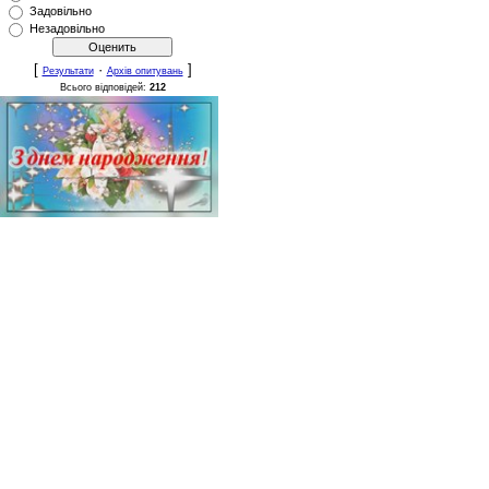
Задовільно
Незадовільно
[
·
]
Результати
Архів опитувань
Всього відповідей:
212