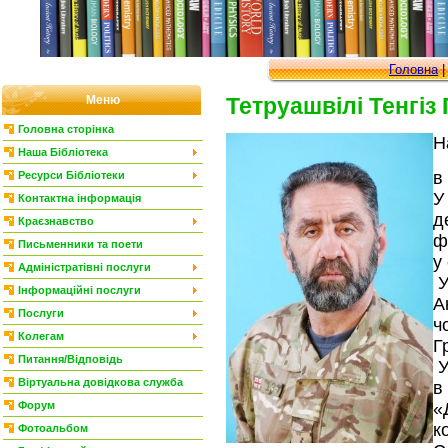
Головна
Меню
Тетруашвілі Тенгіз
Головна сторінка
Н
Наша Бібліотека
в
Ресурси Бібліотеки
У
Контактна інформація
д
Краєзнавство
ф
Письменники та поети
у
Адміністратівні послуги
У
Інформаційні послуги
А
Послуги
ч
Колегам
Гр
Питання/Відповідь
У
Віртуальна довідкова служба
в
«
Форум
к
Фотоальбом