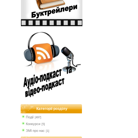
Категорії розділу
Події
[497]
Конкурси
[5]
ЗМІ про нас
[1]