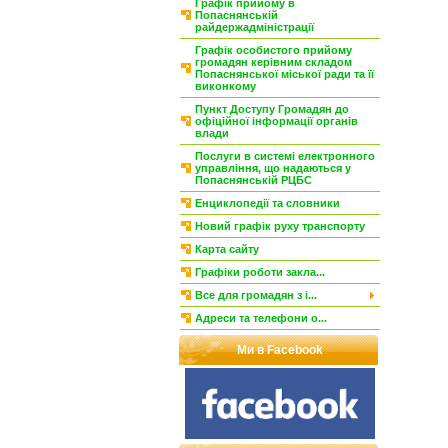
Графік прийому в
Попаснянській
райдержадміністрації
Графік особистого прийому
громадян керівним складом
Попаснянської міської ради та її
виконкому
Пункт Доступу Громадян до
офіційної інформації органів
влади
Послуги в системі електронного
управління, що надаються у
Попаснянській РЦБС
Енциклопедії та словники
Новий графік руху транспорту
Карта сайту
Графіки роботи закла...
Все для громадян з і...
Адреси та телефони о...
Ми в Facebook