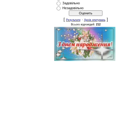
Задовільно
Незадовільно
[
·
]
Результати
Архів опитувань
Всього відповідей:
212