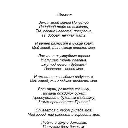
«Песня»
Земля моей милой Попасной,
Подобной тебе не сыскать,
Ты, словно невеста, прекрасна,
Ты добрая, нежная мать.
И ветер разносит в чужие края:
Мой город, ты нежная юность моя.
Ложусь в изумрудные травы
И слушаю трель соловья.
Ему подпевают дубравы:
Попасная – песня моя.
И вместе со звездами радуюсь я:
Мой город, ты сладкая зрелость моя.
Вот тучи, разрезав косынку,
Послали дождинок букет.
Проснувшись с букетом в обнимку,
Земля прошептала: Привет!
Сливается с небом рулада моя:
Мой город, ты радость и гордость моя.
Люблю и целую дождинки,
По лужам бегу босиком.