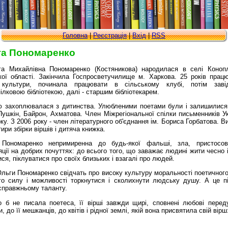
Головна
|
Реєстрація
|
Вхід
|
RSS
га Пономаренко
Михайлівна Пономаренко (Костяникова) народилася в селі Коноп
кої області. Закінчила Госпросветучилище м. Харкова. 25 років прац
 культури, починала працювати в сільському клубі, потім заві
лковою бібліотекою, далі - старшим бібліотекарем.
ю захоплювалася з дитинства. Улюбленими поетами були і залишилися
Пушкін, Байрон, Ахматова. Член Міжрегіональної спілки письменників Ук
ку. З 2006 року - член літературного об'єднання ім. Бориса Горбатова. 
тири збірки віршів і дитяча книжка.
Пономаренко непримиренна до будь-якої фальші, зла, пристосов
ції на добрих почуттях: до всього того, що заважає людині жити чесно 
ся, піклуватися про своїх близьких і взагалі про людей.
Ольги Пономаренко свідчать про високу культуру моральності поетичного
го силу і можливості торкнутися і сколихнути людську душу. А це п
 справжньому таланту.
 б не писала поетеса, її вірші завжди щирі, сповнені любові перед
, до її мешканців, до квітів і рідної землі, якій вона присвятила свій вірш