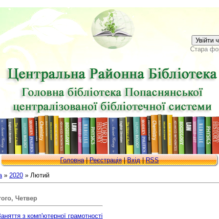
Увійти 
Стара фо
Головна
|
Реєстрація
|
Вхід
|
RSS
а
»
2020
»
Лютий
ого, Четвер
Заняття з комп'ютерної грамотності