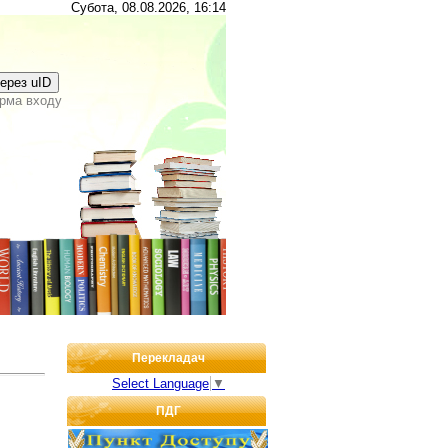
Субота, 08.08.2026, 16:14
через uID
рма входу
Перекладач
Select Language
▼
ПДГ