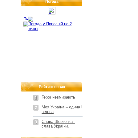
Погода
Рейтинг новин
Герої невмирають
1
Моя Україна – єдина і
2
вільна
Слава Шевченка -
3
слава України.