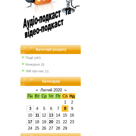
Категорії розділу
Події
[497]
Конкурси
[5]
ЗМІ про нас
[1]
Календар
«
Лютий 2020
»
Пн
Вт
Ср
Чт
Пт
Сб
Нд
1
2
3
4
5
6
7
8
9
10
11
12
13
14
15
16
17
18
19
20
21
22
23
24
25
26
27
28
29