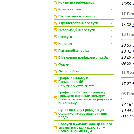
Контактна інформація
16:59
Краєзнавство
17 Лют
Письменники та поети
Адміністратівні послуги
15:02
Інформаційні послуги
13 Лют
Послуги
Колегам
10:53
Питання/Відповідь
10:41
10:29
Віртуальна довідкова служба
09:59
Форум
Фотоальбом
11 Лют
Графік прийому в
Попаснянській
17:27
райдержадміністрації
Графік особистого прийому
03 Лют
громадян керівним складом
Попаснянської міської ради та її
виконкому
12:15
Пункт Доступу Громадян до
10:44
офіційної інформації органів
09:17
влади
Послуги в системі електронного
управління, що надаються у
Попаснянській РЦБС