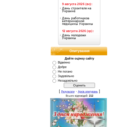
Опитування
Дайте оцінку сайту
Відмінно
Добре
Не погано
Задовільно
Незадовільно
[
·
]
Результати
Архів опитувань
Всього відповідей:
212