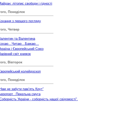
Майдан: літопис свободи і гідності
ого, Понеділок
Кохання з першого погляду
ого, Четвер
Валентин та Валентина
Кохаю…Читаю…Бажаю…
Україна і Європейський Союз
Чарівний світ книжок
ого, Вівторок
Європейський колейдоскоп
ого, Понеділок
“Нам не забути пам’ять Крут”
Аеропорт...Пекельна смуга
“Соборність України - соборність нашої свідомості”.