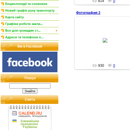
814
0
Енциклопедії та словники
Новий графік руху транспорту
Фотография 2
Карта сайту
Графіки роботи закла...
Все для громадян з і...
06.04.2010
Адреси та телефони о...
Alex
Ми в Facebook
930
0
Пошук
Свята