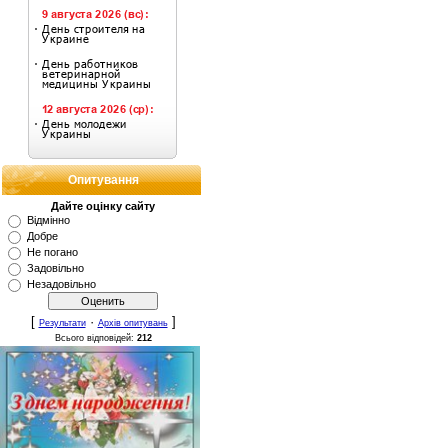
Опитування
Дайте оцінку сайту
Відмінно
Добре
Не погано
Задовільно
Незадовільно
[
·
]
Результати
Архів опитувань
Всього відповідей:
212