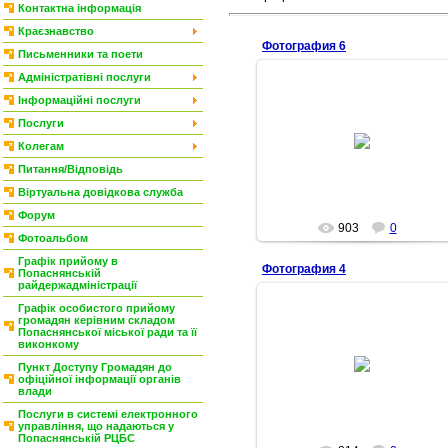
Контактна інформація
Краєзнавство
Фотография 6
Письменники та поети
Адміністратівні послуги
Інформаційні послуги
Послуги
06.04.2010
Колегам
Alex
Питання/Відповідь
Віртуальна довідкова служба
Форум
903
0
Фотоальбом
Графік прийому в
Фотография 4
Попаснянській
райдержадміністрації
Графік особистого прийому
громадян керівним складом
Попаснянської міської ради та її
виконкому
06.04.2010
Пункт Доступу Громадян до
Alex
офіційної інформації органів
влади
Послуги в системі електронного
управління, що надаються у
Попаснянській РЦБС