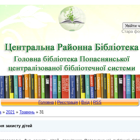
Увійти 
Стара фо
Головна
|
Реєстрація
|
Вхід
|
RSS
а
»
2021
»
Травень
»
31
ня захисту дітей