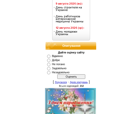
Опитування
Дайте оцінку сайту
Відмінно
Добре
Не погано
Задовільно
Незадовільно
[
·
]
Результати
Архів опитувань
Всього відповідей:
212