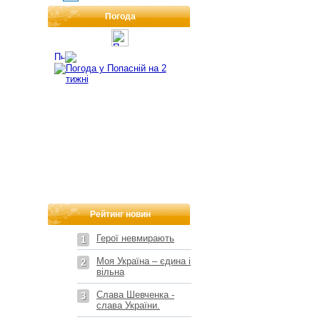
Погода
Рейтинг новин
Герої невмирають
1
Моя Україна – єдина і
2
вільна
Слава Шевченка -
3
слава України.