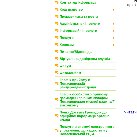
Напе
Контактна інформація
приві
Краєзнавство
Письменники та поети
Адміністратівні послуги
Інформаційні послуги
Послуги
Колегам
Питання/Відповідь
Віртуальна довідкова служба
Форум
Фотоальбом
Графік прийому в
Попаснянській
райдержадміністрації
Графік особистого прийому
громадян керівним складом
Попаснянської міської ради та її
виконкому
Читати 
Пункт Доступу Громадян до
офіційної інформації органів
влади
Послуги в системі електронного
управління, що надаються у
Попаснянській РЦБС