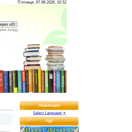
П`ятниця, 07.08.2026, 02:52
через uID
рма входу
Перекладач
Select Language
▼
ПДГ