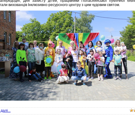
редодні, Дня захисту дітей, працівники Попаснянської публічної біблі
тали вихованців Інклюзивно-ресурсного центру з цим чудовим святом.
далі...