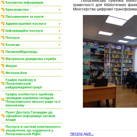
Попаснянська публічна бібліот
Контактна інформація
грамотності для бібліотечних фахі
Міністерства цифрової трансформаці
Краєзнавство
Письменники та поети
Адміністратівні послуги
Інформаційні послуги
Послуги
Колегам
Питання/Відповідь
Віртуальна довідкова служба
Форум
Фотоальбом
Графік прийому в
Попаснянській
райдержадміністрації
Графік особистого прийому
громадян керівним складом
Попаснянської міської ради та її
виконкому
Пункт Доступу Громадян до
офіційної інформації органів
влади
Послуги в системі електронного
управління, що надаються у
Читати далі...
Попаснянській РЦБС