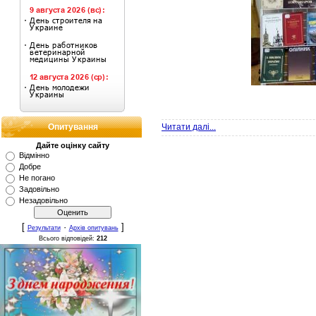
Опитування
Читати далі...
Дайте оцінку сайту
Відмінно
Добре
Не погано
Задовільно
Незадовільно
[
·
]
Результати
Архів опитувань
Всього відповідей:
212