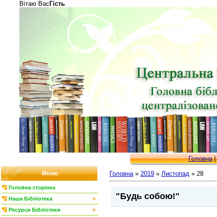
Вітаю Вас
Гість
Головна
Меню
Головна
»
2019
»
Листопад
»
28
Головна сторінка
"Будь собою!"
Наша Бібліотека
Ресурси Бібліотеки