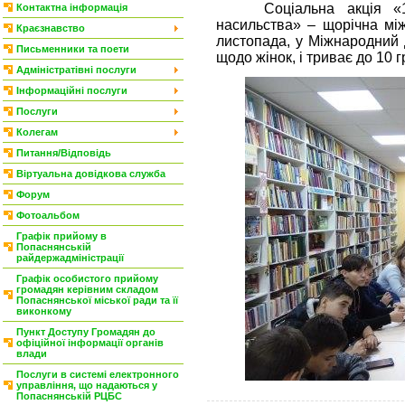
Соціальна акція «16 д
Контактна інформація
насильства» – щорічна мі
Краєзнавство
листопада, у Міжнародний 
Письменники та поети
щодо жінок, і триває до 10
Адміністратівні послуги
Інформаційні послуги
Послуги
Колегам
Питання/Відповідь
Віртуальна довідкова служба
Форум
Фотоальбом
Графік прийому в
Попаснянській
райдержадміністрації
Графік особистого прийому
громадян керівним складом
Попаснянської міської ради та її
виконкому
Пункт Доступу Громадян до
офіційної інформації органів
влади
Послуги в системі електронного
управління, що надаються у
Попаснянській РЦБС