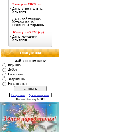
Опитування
Дайте оцінку сайту
Відмінно
Добре
Не погано
Задовільно
Незадовільно
[
·
]
Результати
Архів опитувань
Всього відповідей:
212