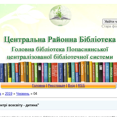
Увійти 
Стара фо
Головна
|
Реєстрація
|
Вхід
|
RSS
а
»
2019
»
Червень
»
04
ентрі всесвіту - дитина”