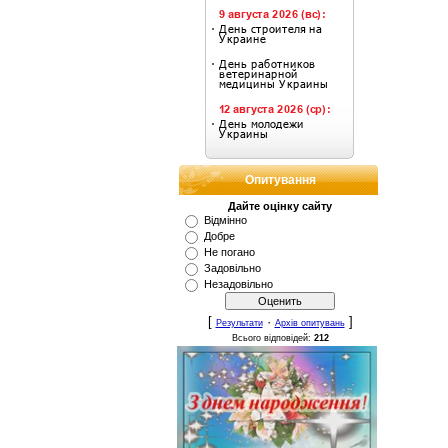
Опитування
Дайте оцінку сайту
Відмінно
Добре
Не погано
Задовільно
Незадовільно
[
·
]
Результати
Архів опитувань
Всього відповідей:
212