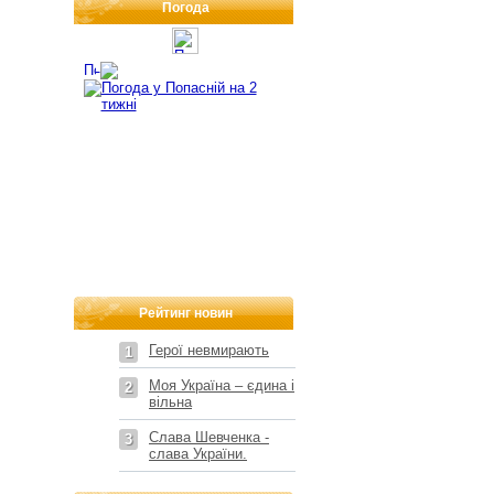
Погода
Рейтинг новин
Герої невмирають
1
Моя Україна – єдина і
2
вільна
Слава Шевченка -
3
слава України.