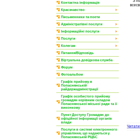
З поч
Контактна інформація
всесв
Краєзнавство
Письменники та поети
Адміністратівні послуги
Інформаційні послуги
Послуги
Колегам
Питання/Відповідь
Віртуальна довідкова служба
Форум
Фотоальбом
Графік прийому в
Попаснянській
райдержадміністрації
Графік особистого прийому
громадян керівним складом
Попаснянської міської ради та її
виконкому
Пункт Доступу Громадян до
офіційної інформації органів
влади
Читати 
Послуги в системі електронного
управління, що надаються у
Попаснянській РЦБС