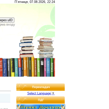
П`ятниця, 07.08.2026, 22:24
через uID
рма входу
Перекладач
Select Language
▼
ПДГ