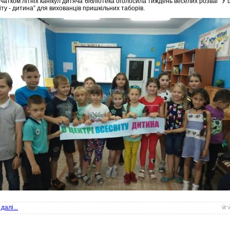
атком літніх канікул дитяча бібліотека оголосила тиждень веселих розваг “У 
іту - дитина” для вихованців пришкільних таборів.
далі...