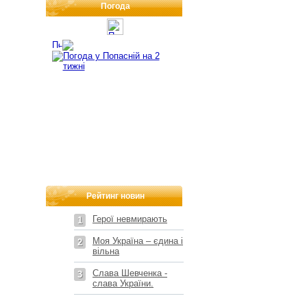
Погода
Рейтинг новин
Герої невмирають
1
Моя Україна – єдина і
2
вільна
Слава Шевченка -
3
слава України.