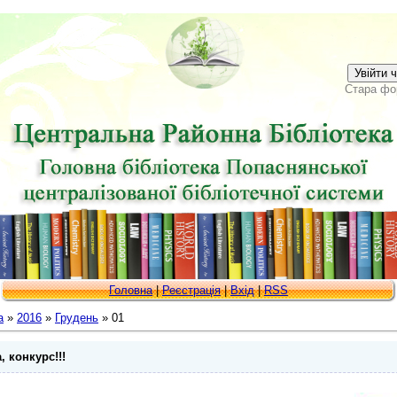
Увійти 
Стара фо
Головна
|
Реєстрація
|
Вхід
|
RSS
а
»
2016
»
Грудень
»
01
, конкурс!!!