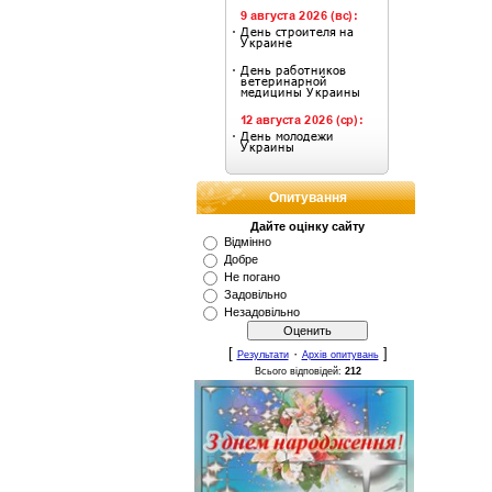
Опитування
Дайте оцінку сайту
Відмінно
Добре
Не погано
Задовільно
Незадовільно
[
·
]
Результати
Архів опитувань
Всього відповідей:
212