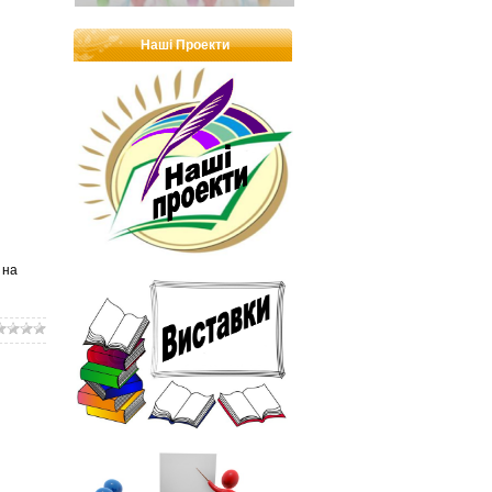
Наші Проекти
 на