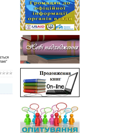
ється
лаю”