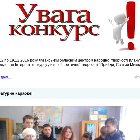
.12 по 19.12 2016 року Луганським обласним центром народної творчості плану
ведення Інтернет-конкурсу дитячої поетичної творчості “Прийди, Святий Мико
далі...
ратурне караоке!