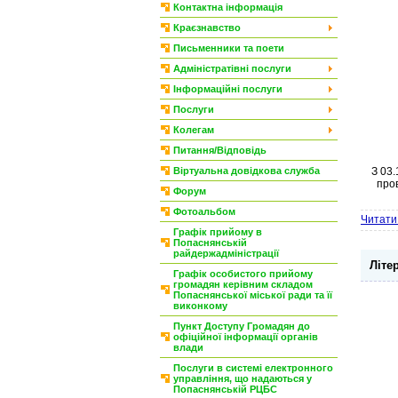
Контактна інформація
Краєзнавство
Письменники та поети
Адміністратівні послуги
Інформаційні послуги
Послуги
Колегам
Питання/Відповідь
Віртуальна довідкова служба
З 03
про
Форум
Фотоальбом
Читати 
Графік прийому в
Попаснянській
райдержадміністрації
Літе
Графік особистого прийому
громадян керівним складом
Попаснянської міської ради та її
виконкому
Пункт Доступу Громадян до
офіційної інформації органів
влади
Послуги в системі електронного
управління, що надаються у
Попаснянській РЦБС