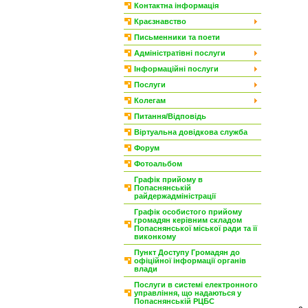
Контактна інформація
Краєзнавство
Письменники та поети
Адміністратівні послуги
Інформаційні послуги
Послуги
Колегам
Питання/Відповідь
Віртуальна довідкова служба
Форум
Фотоальбом
Графік прийому в
Попаснянській
райдержадміністрації
Графік особистого прийому
громадян керівним складом
Попаснянської міської ради та її
виконкому
Пункт Доступу Громадян до
офіційної інформації органів
влади
Послуги в системі електронного
управління, що надаються у
Попаснянській РЦБС