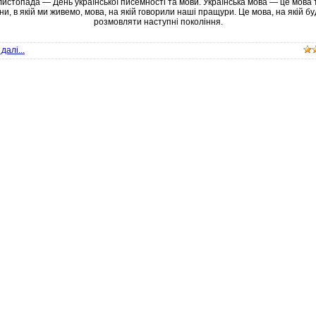
листопада — День української писемності та мови. Українська мова — це мова т
ни, в якій ми живемо, мова, на якій говорили наші пращури. Це мова, на якій б
розмовляти наступні покоління.
далі...