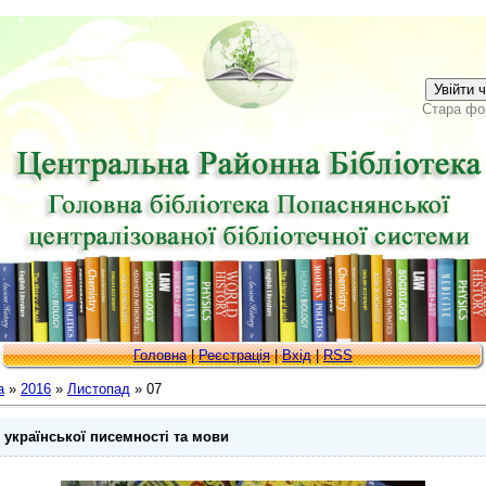
Увійти 
Стара фо
Головна
|
Реєстрація
|
Вхід
|
RSS
а
»
2016
»
Листопад
»
07
 української писемності та мови