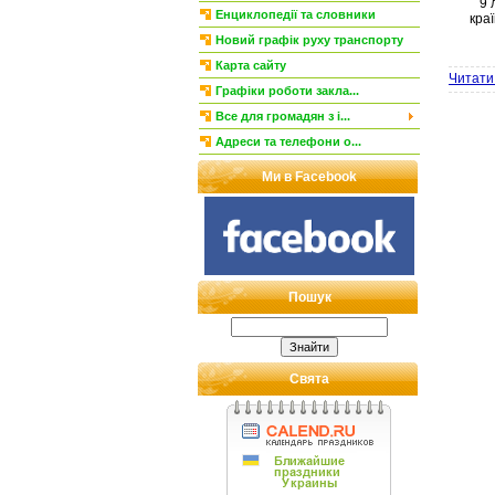
9 
Енциклопедії та словники
краї
Новий графік руху транспорту
Карта сайту
Читати 
Графіки роботи закла...
Все для громадян з і...
Адреси та телефони о...
Ми в Facebook
Пошук
Свята