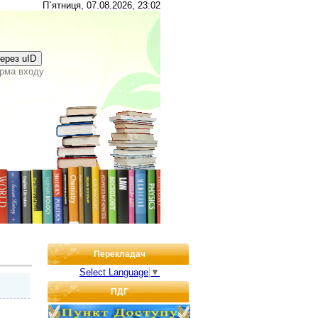
П`ятниця, 07.08.2026, 23:02
через uID
рма входу
Перекладач
Select Language
▼
ПДГ