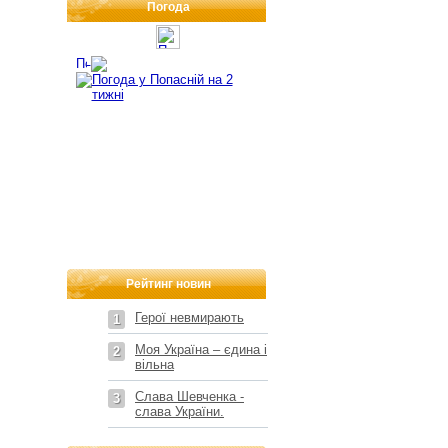
Погода
Рейтинг новин
Герої невмирають
1
Моя Україна – єдина і
2
вільна
Слава Шевченка -
3
слава України.