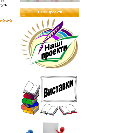
ієї
удуть
Наші Проекти