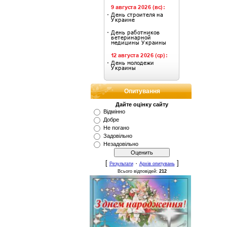
Опитування
Дайте оцінку сайту
Відмінно
Добре
Не погано
Задовільно
Незадовільно
[
·
]
Результати
Архів опитувань
Всього відповідей:
212