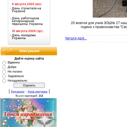
20 жовтня для учнів ЗОШ№ 27 наш
година з правознавства "Сво
Читати далі...
Опитування
Дайте оцінку сайту
Відмінно
Добре
Не погано
Задовільно
Незадовільно
[
·
]
Результати
Архів опитувань
Всього відповідей:
212