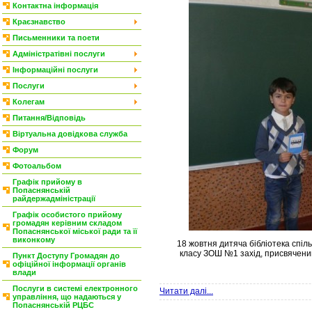
Контактна інформація
Краєзнавство
Письменники та поети
Адміністратівні послуги
Інформаційні послуги
Послуги
Колегам
Питання/Відповідь
Віртуальна довідкова служба
Форум
Фотоальбом
Графік прийому в
Попаснянській
райдержадміністрації
Графік особистого прийому
громадян керівним складом
Попаснянської міської ради та її
виконкому
18 жовтня дитяча бібліотека спіль
класу ЗОШ №1 захід, присвячени
Пункт Доступу Громадян до
офіційної інформації органів
влади
Послуги в системі електронного
Читати далі...
управління, що надаються у
Попаснянській РЦБС