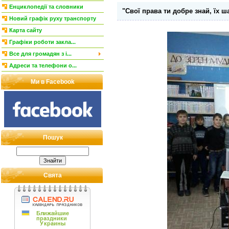
Енциклопедії та словники
"Свої права ти добре знай, їх ш
Новий графік руху транспорту
Карта сайту
Графіки роботи закла...
Все для громадян з і...
Адреси та телефони о...
Ми в Facebook
Пошук
Свята