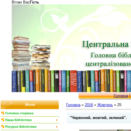
Вітаю Вас
Гість
Головна
Меню
Головна
»
2016
»
Жовтень
»
25
Головна сторінка
"Червоний, жовтий, зелений".
Наша Бібліотека
Ресурси Бібліотеки