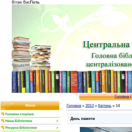
Вітаю Вас
Гість
Головна
Меню
Головна
»
2013
»
Квітень
»
14
Головна сторінка
День памяти
Наша Бібліотека
Ресурси Бібліотеки