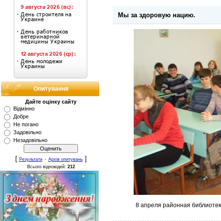
Мы за здоровую нацию.
Опитування
Дайте оцінку сайту
Відмінно
Добре
Не погано
Задовільно
Незадовільно
[
·
]
Результати
Архів опитувань
Всього відповідей:
212
8 апреля районная библиотек