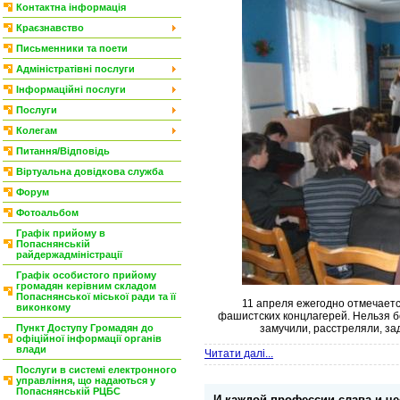
Контактна інформація
Краєзнавство
Письменники та поети
Адміністратівні послуги
Інформаційні послуги
Послуги
Колегам
Питання/Відповідь
Віртуальна довідкова служба
Форум
Фотоальбом
Графік прийому в
Попаснянській
райдержадміністрації
Графік особистого прийому
громадян керівним складом
Попаснянської міської ради та її
11 апреля ежегодно отмечает
виконкому
фашистских концлагерей. Нельзя б
Пункт Доступу Громадян до
замучили, расстреляли, за
офіційної інформації органів
влади
Читати далі...
Послуги в системі електронного
управління, що надаються у
Попаснянській РЦБС
И каждой профессии слава и че