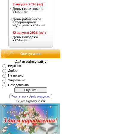
Опитування
Дайте оцінку сайту
Відмінно
Добре
Не погано
Задовільно
Незадовільно
[
·
]
Результати
Архів опитувань
Всього відповідей:
212