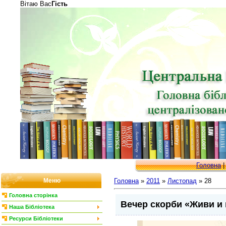
Вітаю Вас
Гість
Головна
Меню
Головна
»
2011
»
Листопад
»
28
Головна сторінка
Вечер скорби «Живи и
Наша Бібліотека
Ресурси Бібліотеки