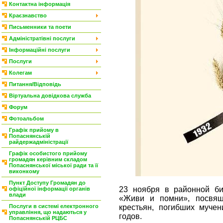
Контактна інформація
Краєзнавство
Письменники та поети
Адміністратівні послуги
Інформаційні послуги
Послуги
Колегам
Питання/Відповідь
Віртуальна довідкова служба
Форум
Фотоальбом
Графік прийому в
Попаснянській
райдержадміністрації
Графік особистого прийому
громадян керівним складом
Попаснянської міської ради та її
виконкому
Пункт Доступу Громадян до
23 ноября в районной би
офіційної інформації органів
влади
«Живи и помни», посвящ
Послуги в системі електронного
крестьян, погибших мучен
управління, що надаються у
годов.
Попаснянській РЦБС